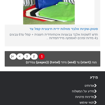
סטוק-שקיות אלבד מוזלות ידית חיצונית קפל צד
חדש !!!שקיות אלבד צבעוניות איכותיותידית חיצונית + קפלי צד6 צבעים
ב4 מידות זמינים לאספקה מיידיתמידות ..
>|
>
3
2
1
מציג {start} עד {end} מתוך {total} ({pages} עמודים)
מֵידָע
אודותינו
מידע על המשלוח
מדיניות פרטיות
תנאי שימוש