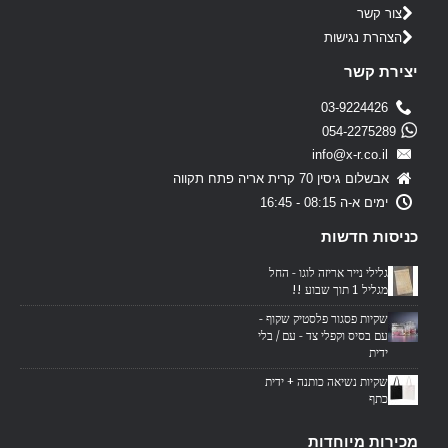
צור קשר
הצהרת נגישות
יצירת קשר
03-9224426
054-2275289
info@x-r.co.il
אבשלום גיסין 70 קרית אריה פתח תקווה
ימים א-ה 08:15 - 16:45
כניסות חדשות
גלילי נייר אריזה לוגו - החל
מגליל 1 תוך שבוע !!
שקיות פסגור פלסטיק שקוף -
עם בסיס וקפלי צד - עם / בלי
ידית
שקיות נשיאה כותנה + ידית
כתף
מכירות מיוחדות