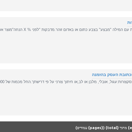
ות
מילה "מבצע" בצבע כתום או באדום זוהר.מדבקות "לפני % X הנחה"מוצר אפקטיבי במיו..
וכתובת העסק בהזמנה
ורות:עגול, אובלי, מלבן או לב,או חיתוך צורני על פי דרישתך.החל מכמות של 5000 יח'..