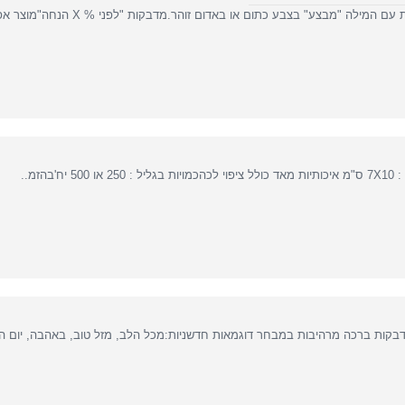
מילה "מבצע" בצבע כתום או באדום זוהר.מדבקות "לפני % X הנחה"מוצר אפקטיבי במיו..
ח'בהזמ..
בקות ברכה מרהיבות במבחר דוגמאות חדשניות:מכל הלב, מזל טוב, באהבה, יום ה