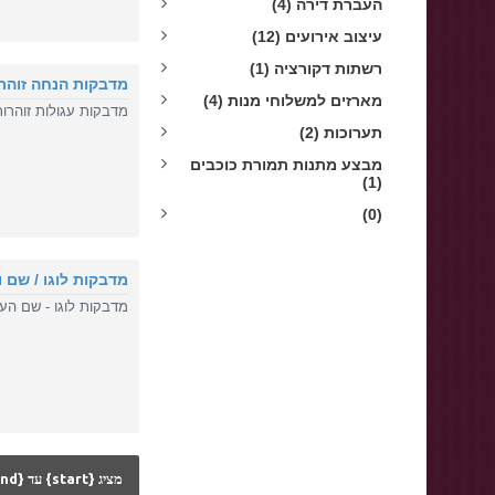
העברת דירה (4)
עיצוב אירועים (12)
רשתות דקורציה (1)
מדבקות הנחה זוהר
מארזים למשלוחי מנות (4)
מדבקות עגולות זוהרות עם ה
תערוכות (2)
מבצע מתנות תמורת כוכבים
(1)
(0)
מדבקות לוגו / שם 
מדבקות לוגו - שם העסקצ
מציג {start} עד {end} מתוך {total} ({pages} עמודים)