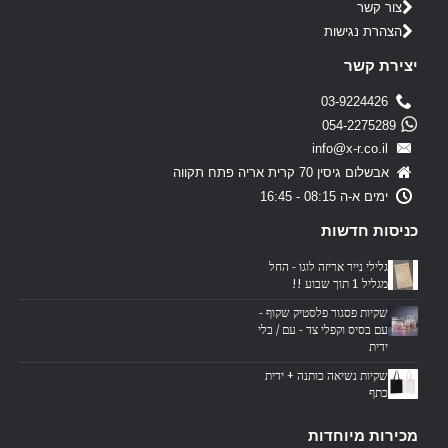
צור קשר
הצהרת נגישות
יצירת קשר
03-9224426
054-2275289
info@x-r.co.il
אבשלום גיסין 70 קרית אריה פתח תקווה
ימים א-ה 08:15 - 16:45
כניסות חדשות
גלילי נייר אריזה לוגו - החל
מגליל 1 תוך שבוע !!
שקיות פסגור פלסטיק שקוף -
עם בסיס וקפלי צד - עם / בלי
ידית
שקיות נשיאה כותנה + ידית
כתף
מכירות מיוחדות