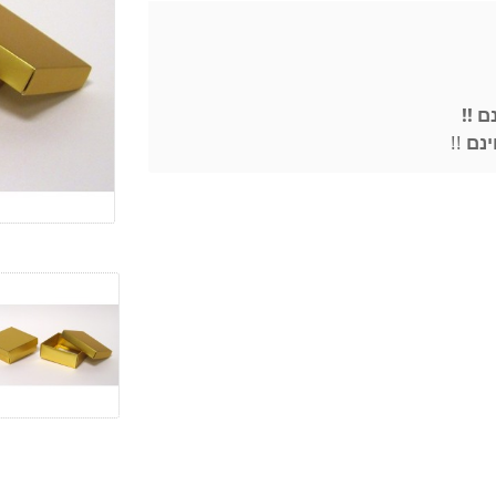
ם !!
ינם
!!