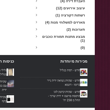
העברת דירה (4)
עיצוב אירועים (12)
רשתות דקורציה (1)
מארזים למשלוחי מנות (4)
תערוכות (2)
מבצע מתנות תמורת כוכבים
(1)
(0)
מכירות מיוחדות
כניסות ח
חדש - רפיה בגליל
גלילי נ
מגליל 1 תוך שבוע !
חדש - שקיות נשיאה ידית נייר
שקיות 
כרומו - דוגמא
עם בסי
ידית
חדש - שקיות קרטון לוגו
הדפסת פרוצס + ידית שרוך -
שקיות 
החל מ 250 יח'
כתף