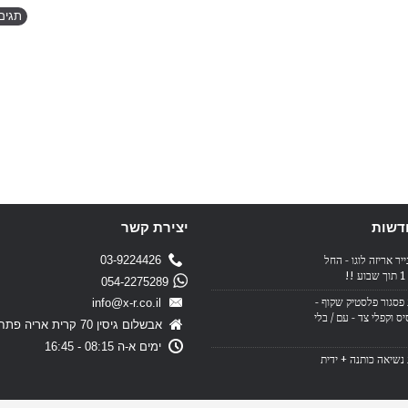
תגים
דשות
יצירת קשר
03-9224426
ייר אריזה לוגו - החל
!
054-2275289
פסגור פלסטיק שקוף -
info@x-r.co.il
ס וקפלי צד - עם / בלי
אבשלום גיסין 70 קרית אריה פתח תקווה
ימים א-ה 08:15 - 16:45
נשיאה כותנה + ידית