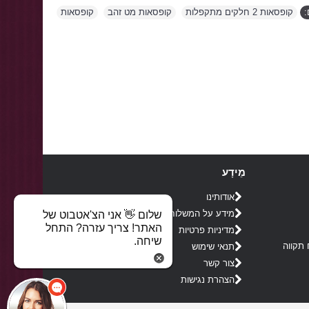
:
קופסאות 2 חלקים מתקפלות
,
קופסאות מט זהב
,
קופסאות
מֵידָע
אודותינו
מידע על המשלוח
שלום 👋 אני הצ'אטבוט של
האתר! צריך עזרה? התחל
מדיניות פרטיות
שיחה.
תנאי שימוש
צור קשר
הצהרת נגישות