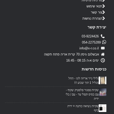
מדיניות פרטיות
תנאי שימוש
צור קשר
הצהרת נגישות
יצירת קשר
03-9224426
054-2275289
info@x-r.co.il
אבשלום גיסין 70 קרית אריה פתח תקווה
ימים א-ה 08:15 - 16:45
כניסות חדשות
גלילי נייר אריזה לוגו - החל
מגליל 1 תוך שבוע !!
שקיות פסגור פלסטיק שקוף -
עם בסיס וקפלי צד - עם / בלי
ידית
שקיות נשיאה כותנה + ידית
כתף