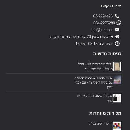
יצירת קשר
03-9224426
054-2275289
info@x-r.co.il
אבשלום גיסין 70 קרית אריה פתח תקווה
ימים א-ה 08:15 - 16:45
כניסות חדשות
גלילי נייר אריזה לוגו - החל
מגליל 1 תוך שבוע !!
שקיות פסגור פלסטיק שקוף -
עם בסיס וקפלי צד - עם / בלי
ידית
שקיות נשיאה כותנה + ידית
כתף
מכירות מיוחדות
חדש - רפיה בגליל