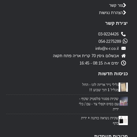
צור קשר
הצהרת נגישות
יצירת קשר
03-9224426
054-2275289
info@x-r.co.il
אבשלום גיסין 70 קרית אריה פתח תקווה
ימים א-ה 08:15 - 16:45
כניסות חדשות
גלילי נייר אריזה לוגו - החל
מגליל 1 תוך שבוע !!
שקיות פסגור פלסטיק שקוף -
עם בסיס וקפלי צד - עם / בלי
ידית
שקיות נשיאה כותנה + ידית
כתף
מכירות מיוחדות