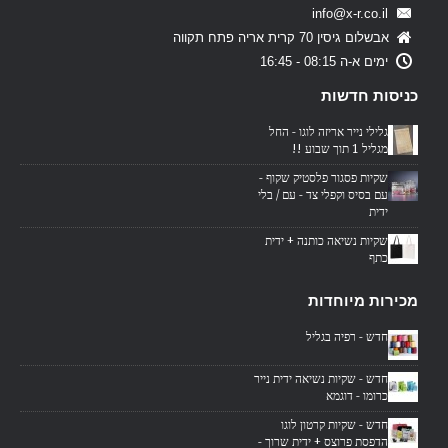
info@x-r.co.il
אבשלום גיסין 70 קרית אריה פתח תקווה
ימים א-ה 08:15 - 16:45
כניסות חדשות
גלילי נייר אריזה לוגו - החל
מגליל 1 תוך שבוע !!
שקיות פסגור פלסטיק שקוף -
עם בסיס וקפלי צד - עם / בלי
ידית
שקיות נשיאה כותנה + ידית
כתף
מכירות מיוחדות
חדש - רפיה בגליל
חדש - שקיות נשיאה ידית נייר
כרומו - דוגמא
חדש - שקיות קרטון לוגו
הדפסת פרוצס + ידית שרוך -