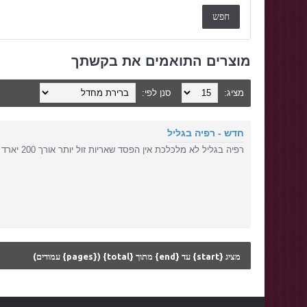
מוצרים התואמים את בקשתך
מציג:
סנן לפי:
חדש - רפיה בגליל
רפיה בגליל לא מלכלכת אין הפסד שאריות זול יותר אורך 200 יארד (183 מטר) מגוון הצבעים הגדו..
מציג {start} עד {end} מתוך {total} ({pages} עמודים)