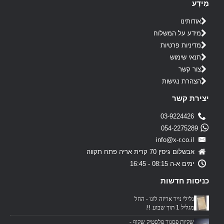
מֵידָע
אודותינו
מידע על המשלוח
מדיניות פרטיות
תנאי שימוש
צור קשר
הצהרת נגישות
יצירת קשר
03-9224426
054-2275289
info@x-r.co.il
אבשלום גיסין 70 קרית אריה פתח תקווה
ימים א-ה 08:15 - 16:45
כניסות חדשות
גלילי נייר אריזה לוגו - החל
מגליל 1 תוך שבוע !!
שקיות פסגור פלסטיק שקוף -